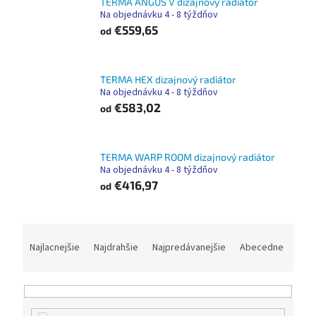
TERMA ANGUS V dizajnový radiátor
Na objednávku 4 - 8 týždňov
€559,65
od
TERMA HEX dizajnový radiátor
Na objednávku 4 - 8 týždňov
€583,02
od
TERMA WARP ROOM dizajnový radiátor
Na objednávku 4 - 8 týždňov
€416,97
od
R
a
Najlacnejšie
Najdrahšie
Najpredávanejšie
Abecedne
d
e
n
i