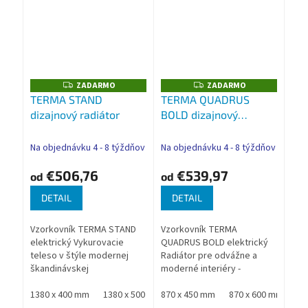
ZADARMO
ZADARMO
Z
Z
A
A
TERMA STAND
TERMA QUADRUS
D
D
dizajnový radiátor
BOLD dizajnový
A
A
R
R
radiátor
M
M
O
O
Na objednávku 4 - 8 týždňov
Na objednávku 4 - 8 týždňov
€506,76
€539,97
od
od
DETAIL
DETAIL
Vzorkovník TERMA STAND
Vzorkovník TERMA
elektrický Vykurovacie
QUADRUS BOLD elektrický
teleso v štýle modernej
Radiátor pre odvážne a
škandinávskej
moderné interiéry -
jednoduchosti. Drevené
perfektné riešenie pre
poličky, ktoré je možné
1380 x 400 mm
1380 x 500 mm
veľké kúpeľne, priestorné
870 x 450 mm
920 x 300 mm
870 x 600 mm
920 x 400 mm
11
ľubovoľne poukladať na
chodby alebo kuchyne.