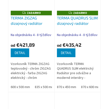
ZADARMO
ZADARMO
Z
Z
A
A
TERMA ZIGZAG
TERMA QUADRUS SLIM
D
D
dizajnový radiátor
dizajnový radiátor
A
A
R
R
M
M
O
O
Na objednávku 4 - 8 týždňov
Na objednávku 4 - 8 týždňov
€421,89
€435,42
od
od
DETAIL
DETAIL
Vzorkovník TERMA ZIGZAG
Vzorkovník TERMA
teplovodný - chróm ZIGZAG
QUADRUS SLIM elektrický
elektrický - farba ZIGZAG
Radiátor pre odvážne a
elektrický - chróm
moderné interiéry -
Neusporiadaný tvar v
perfektné riešenie pre
kombinácii s množstvom
600 x 500 mm
835 x 500 mm
veľké kúpeľne, priestorné
870 x 450 mm
1070 x 500 mm
870 x 600 mm
1310 x 500 mm
11
farieb je ideálnym riešením
chodby alebo kuchyne.
pre...
Nadštandardná...