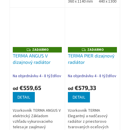
ideálny do priestorov s
Nadštandardná záruka
360 x 1140 mm
440 x 1300 mm
minimalistickým a
TERMA
škandinávskym štýlom....
ZADARMO
ZADARMO
Z
Z
A
A
TERMA ANGUS V
TERMA PIER dizajnový
D
D
dizajnový radiátor
radiátor
A
A
R
R
M
M
O
O
Na objednávku 4 - 8 týždňov
Na objednávku 4 - 8 týždňov
€559,65
€579,33
od
od
DETAIL
DETAIL
Vzorkovník TERMA ANGUS V
Vzorkovník TERMA
elektrický Základom
Elegantný a nadčasový
vzhľadu vykurovacieho
radiátor z priestorovo
telesa je zaujímavý
tvarovaných oceľových