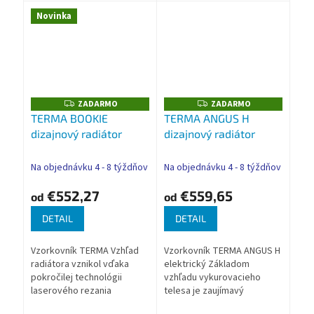
priečky vykurovacieho...
Nadštandardná...
Novinka
ZADARMO
ZADARMO
Z
Z
A
A
TERMA BOOKIE
TERMA ANGUS H
D
D
dizajnový radiátor
dizajnový radiátor
A
A
R
R
M
M
O
O
Na objednávku 4 - 8 týždňov
Na objednávku 4 - 8 týždňov
€552,27
€559,65
od
od
DETAIL
DETAIL
Vzorkovník TERMA Vzhľad
Vzorkovník TERMA ANGUS H
radiátora vznikol vďaka
elektrický Základom
pokročilej technológii
vzhľadu vykurovacieho
laserového rezania
telesa je zaujímavý
oceľových profilov. Je
geometrický vzor.