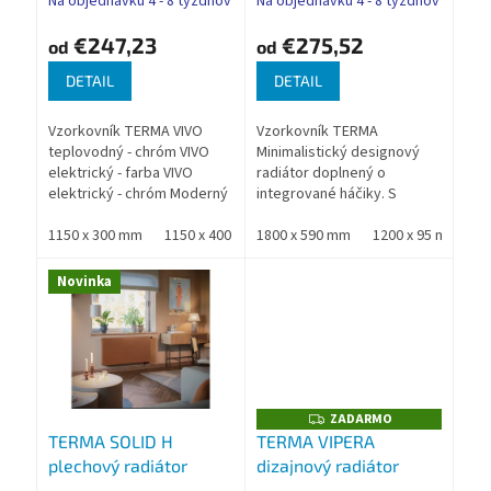
Na objednávku 4 - 8 týždňov
Na objednávku 4 - 8 týždňov
t
o
€247,23
€275,52
od
od
v
DETAIL
DETAIL
Vzorkovník TERMA VIVO
Vzorkovník TERMA
teplovodný - chróm VIVO
Minimalistický designový
elektrický - farba VIVO
radiátor doplnený o
elektrický - chróm Moderný
integrované háčiky. S
vzhľad radiátora je tvorený
nadčasovým tvarom je
kombináciou štvorcových
1150 x 300 mm
1150 x 400 mm
ideálny pre klasické ako aj
1800 x 590 mm
1150 x 500 mm
1200 x 95 mm
670 x 300 mm
1
profilov a plochých...
moderné interiéry. ...
Novinka
ZADARMO
Z
A
TERMA SOLID H
TERMA VIPERA
D
plechový radiátor
dizajnový radiátor
A
R