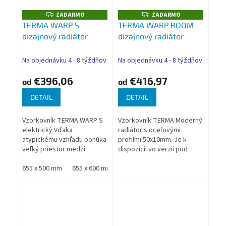
ZADARMO
ZADARMO
Z
Z
A
A
TERMA WARP S
TERMA WARP ROOM
D
D
dizajnový radiátor
dizajnový radiátor
A
A
R
R
M
M
O
O
Na objednávku 4 - 8 týždňov
Na objednávku 4 - 8 týždňov
€396,06
€416,97
od
od
DETAIL
DETAIL
Vzorkovník TERMA WARP S
Vzorkovník TERMA Moderný
elektrický Vďaka
radiátor s oceľovými
atypickému vzhľadu ponúka
profilmi 50x10mm. Je k
veľký priestor medzi
dispozícii vo verzii pod
profilmi a vysoký výkon. Je
okno a vo verzii na výšku.
ideálny aj na sušenie
655 x 500 mm
655 x 600 mm
Verzia pod okno umožňuje
785 x 500 mm
785 x 600 mm
9
uterákov. Nadštandardná
použitie elektrickej...
záruka TERMA