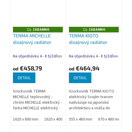
ZADARMO
ZADARMO
Z
Z
A
A
TERMA MICHELLE
TERMA KIOTO
D
D
dizajnový radiátor
dizajnový radiátor
A
A
R
R
M
M
O
O
Na objednávku 4 - 8 týždňov
Na objednávku 4 - 8 týždňov
€458,79
€464,94
od
od
DETAIL
DETAIL
Vzorkovník TERMA
Vzorkovník TERMA KIOTO
MICHELLE teplovodný -
elektrický Svojím tvarom
chróm MICHELLE elektrický -
nadväzuje na japonskú
farba MICHELLE elektrický -
architektúru a vnáša do
chróm Klasický rúrkový
interiéru nádych orientu.
radiátor v modernom štýle.
1620 x 600 mm
1620 x 400 mm
Medzery medzi profilmi
555 x 480 mm
1620 x 500 mm
870 x 480 mm
780 x 400 mm
11
Je vhodný pre miestnosti...
radiátora umožňujú
jednoduché...