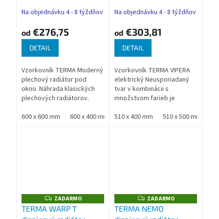
M
O
Na objednávku 4 - 8 týždňov
Na objednávku 4 - 8 týždňov
€276,75
€303,81
od
od
DETAIL
DETAIL
Vzorkovník TERMA Moderný
Vzorkovník TERMA VIPERA
plechový radiátor pod
elektrický Neusporiadaný
okno. Náhrada klasických
tvar v kombinácii s
plechových radiátorov.
množstvom farieb je
Dostupný v rôznych
ideálnym riešením pre
farebných prevedeniach.
600 x 600 mm
600 x 400 mm
moderný interiér
510 x 400 mm
600 x 800 mm
510 x 500 mm
600 x 1000 mm
51
Nadštandardná záruka
Nadštandardná záruka
TERMA
TERMA
ZADARMO
ZADARMO
Z
Z
A
A
TERMA WARP T
TERMA NEMO
D
D
A
A