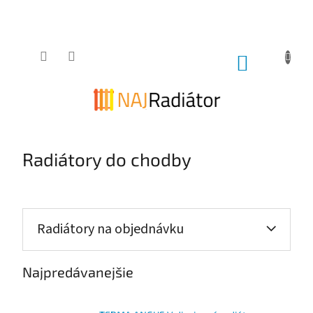
Prejsť
na
obsah
NÁKUPNÝ
KOŠÍK
Radiátory do chodby
Radiátory na objednávku
Najpredávanejšie