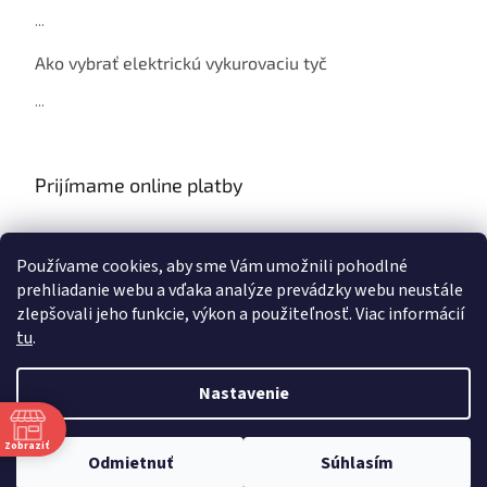
...
Ako vybrať elektrickú vykurovaciu tyč
...
Prijímame online platby
Používame cookies, aby sme Vám umožnili pohodlné
prehliadanie webu a vďaka analýze prevádzky webu neustále
zlepšovali jeho funkcie, výkon a použiteľnosť. Viac informácií
tu
.
Vytvoril Shoptet
Nastavenie
Copyright 2026
NAJ Radiátor
. Všetky práva vyhradené.
Upraviť nastavenie cookies
Zobraziť
Odmietnuť
Súhlasím
S