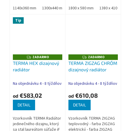
geometrický vzor.
profilov. Originálny
Nadštandardná záruka
1140x360 mm
1300x440 mm
"nafúknutý" tvar oceľových
1800 x 580 mm
1460x520 mm
1380 x 410 mm
1620x600 mm
TERMA
lamiel bol vytvorený
unikátnou výrobnou...
Tip
ZADARMO
ZADARMO
Z
Z
A
A
TERMA HEX dizajnový
TERMA ZIGZAG CHRÓM
D
D
radiátor
dizajnový radiátor
A
A
R
R
M
M
O
O
Na objednávku 4 - 8 týždňov
Na objednávku 4 - 8 týždňov
€583,02
€610,08
od
od
DETAIL
DETAIL
Vzorkovník TERMA Radiátor
Vzorkovník TERMA ZIGZAG
jedinečného dizajnu, ktorý
teplovodný - farba ZIGZAG
sa stal laureátom súťaže iF
elektrický - farba ZIGZAG