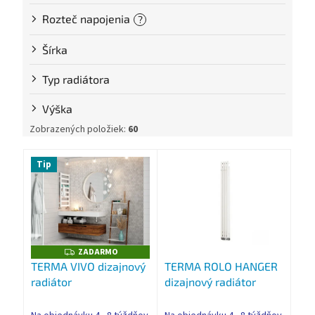
Rozteč napojenia
?
Šírka
Typ radiátora
Výška
Zobrazených položiek:
60
V
Tip
ý
p
i
s
p
r
ZADARMO
Z
o
A
TERMA VIVO dizajnový
TERMA ROLO HANGER
D
d
radiátor
dizajnový radiátor
A
R
u
M
k
O