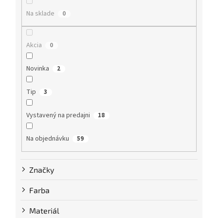
e
Na sklade
0
p
r
o
Akcia
0
d
u
Novinka
k
2
t
o
Tip
3
v
Vystavený na predajni
18
Na objednávku
59
Značky
Farba
Materiál