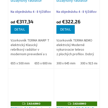
dizajnový radiátor
dizajnový radiátor
R
R
M
M
O
O
Na objednávku 4 - 8 týždňov
Na objednávku 4 - 8 týždňov
€317,34
€322,26
od
od
DETAIL
DETAIL
Vzorkovník TERMA WARP T
Vzorkovník TERMA NEMO
elektrický Klasický
elektrický Moderné
rebríkový radiátor v
vykurovacie teleso
modernom prevedení a s
z plochých profilov. Dobrý
vysokým výkonom
výkon v pomere
Nadštandardná záruka
655 x 500 mm
655 x 600 mm
s jeho veľkosťou z neho
300 x 645 mm
785 x 500 mm
300 x 915 mm
785 x 600 mm
30
9
TERMA
robia zaujímavú alternatívu
tradičných...
ZADARMO
ZADARMO
Z
Z
A
A