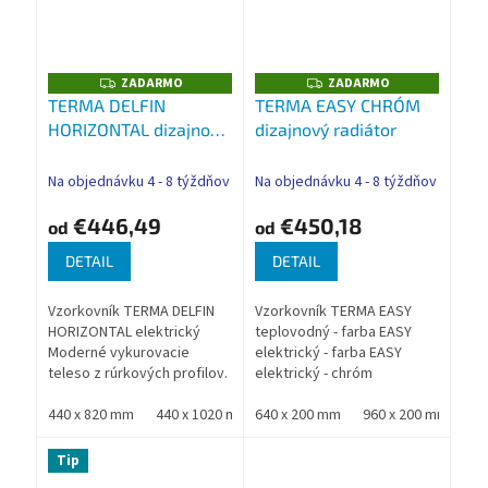
ZADARMO
ZADARMO
Z
Z
A
A
TERMA DELFIN
TERMA EASY CHRÓM
D
D
HORIZONTAL dizajnový
dizajnový radiátor
A
A
R
R
radiátor
M
M
O
O
Na objednávku 4 - 8 týždňov
Na objednávku 4 - 8 týždňov
€446,49
€450,18
od
od
DETAIL
DETAIL
Vzorkovník TERMA DELFIN
Vzorkovník TERMA EASY
HORIZONTAL elektrický
teplovodný - farba EASY
Moderné vykurovacie
elektrický - farba EASY
teleso z rúrkových profilov.
elektrický - chróm
Je zaujímavou alternatívou
Jednoduchý, moderný
tradičných vykurovacích
440 x 820 mm
440 x 1020 mm
dizajn, ktorý očarí aj
640 x 200 mm
440 x 1220 mm
960 x 200 mm
540 x 820 mm
12
telies. Nadštandardná
najnáročnejších
záruka...
Nadštandardná záruka...
Tip