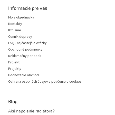
p
i
Informácie pre vás
s
u
Moja objednávka
Kontakty
Kto sme
Cenník dopravy
FAQ - najčastejšie otázky
Obchodné podmienky
Reklamačný poriadok
Projekt
Projekty
Hodnotenie obchodu
Ochrana osobných údajov a poučenie o cookies
Blog
Aké napojenie radiátora?