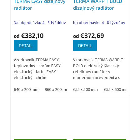
TERMA EASY dizajnový
TERMA WARP T BOLD
D
D
radiátor
dizajnový radiátor
A
A
R
R
M
M
O
O
Na objednávku 4 - 8 týždňov
Na objednávku 4 - 8 týždňov
€332,10
€372,69
od
od
DETAIL
DETAIL
Vzorkovník TERMA EASY
Vzorkovník TERMA WARP T
teplovodný - chróm EASY
BOLD elektrický Klasický
elektrický - farba EASY
rebríkový radiátor v
elektrický - chróm
modernom prevedení a s
Jednoduchý, moderný
vysokým výkonom
dizajn, ktorý očarí aj
640 x 200 mm
960 x 200 mm
Nadštandardná záruka
655 x 500 mm
1280 x 200 mm
655 x 600 mm
1600 x 200 mm
78
najnáročnejších
TERMA
Nadštandardná záruka...