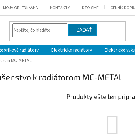
MOJA OBJEDNÁVKA
KONTAKTY
KTO SME
CENNÍK DOPR
HĽADAŤ
Rebríkové radiátory
Elektrické radiátory
Elektrické vyk
iátorom MC-METAL
lušenstvo k radiátorom MC-METAL
Produkty ešte len pripr