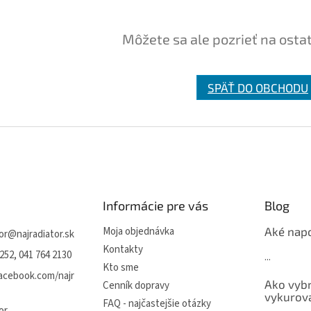
Môžete sa ale pozrieť na osta
SPÄŤ DO OBCHODU
Informácie pre vás
Blog
Moja objednávka
Aké napo
or
@
najradiator.sk
Kontakty
252, 041 764 2130
...
Kto sme
facebook.com/najr
Ako vybr
Cenník dopravy
vykurova
FAQ - najčastejšie otázky
or