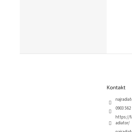
Z
á
p
ä
t
Kontakt
i
e
najradiat
0903 562 
https://
adiator/
najradiat