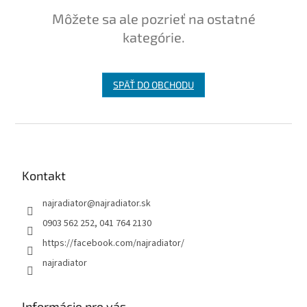
Môžete sa ale pozrieť na ostatné
kategórie.
SPÄŤ DO OBCHODU
Z
á
p
ä
Kontakt
t
najradiator
@
najradiator.sk
i
e
0903 562 252, 041 764 2130
https://facebook.com/najradiator/
najradiator
Informácie pre vás