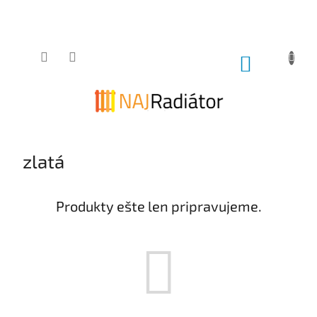
Prejsť
na
obsah
NÁKUPNÝ
KOŠÍK
zlatá
Produkty ešte len pripravujeme.