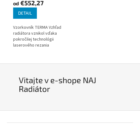
€552,27
od
DETAIL
Vzorkovník TERMA Vzhľad
radiátora vznikol vďaka
pokročilej technológii
laserového rezania
oceľových profilov. Je
ideálny do priestorov s
minimalistickým a
škandinávskym štýlom....
Vitajte v e-shope NAJ
Radiátor
Z
á
p