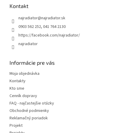
ä
Kontakt
t
najradiator
@
najradiator.sk
i
e
0903 562 252, 041 764 2130
https://facebook.com/najradiator/
najradiator
Informácie pre vás
Moja objednávka
Kontakty
Kto sme
Cenník dopravy
FAQ - najčastejšie otázky
Obchodné podmienky
Reklamačný poriadok
Projekt