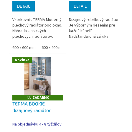
DETAIL
DETAIL
Vzorkovník TERMA Moderný
Dizajnový rebríkový radiátor.
plechový radiátor pod okno.
Je výborným riešením pre
Náhrada klasických
každú kúpeľňu.
plechových radiátorov.
Nadštandardná záruka
Dostupný v rôznych
TERMA
farebných prevedeniach.
600 x 600 mm
600 x 400 mm
600 x 800 mm
600 x 1000 mm
Nadštandardná záruka
TERMA
Novinka
ZADARMO
Z
A
TERMA BOOKIE
D
dizajnový radiátor
A
R
M
O
Na objednávku 4 - 8 týždňov