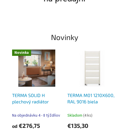
r
Novinky
Novinka
TERMA SOLID H
TERMA M01 1210X600,
plechový radiátor
RAL 9016 biela
Na objednávku 4 - 8 týždňov
Skladom
(4 ks)
€276,75
€135,30
od