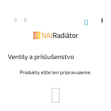
Prejsť
na
obsah
NÁKUPNÝ
KOŠÍK
Ventily a príslušenstvo
Produkty ešte len pripravujeme.