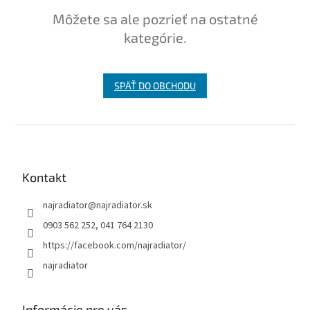
Môžete sa ale pozrieť na ostatné
kategórie.
SPÄŤ DO OBCHODU
Z
á
p
ä
Kontakt
t
najradiator
@
najradiator.sk
i
e
0903 562 252, 041 764 2130
https://facebook.com/najradiator/
najradiator
Informácie pre vás