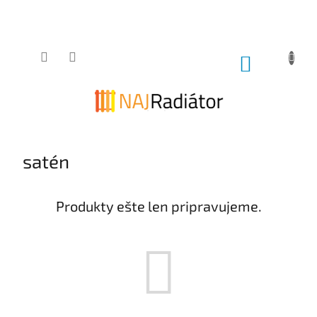
Prejsť
na
obsah
NÁKUPNÝ
KOŠÍK
satén
Produkty ešte len pripravujeme.