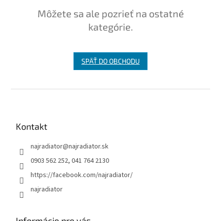
Môžete sa ale pozrieť na ostatné
kategórie.
SPÄŤ DO OBCHODU
Z
á
p
ä
Kontakt
t
najradiator
@
najradiator.sk
i
e
0903 562 252, 041 764 2130
https://facebook.com/najradiator/
najradiator
Informácie pre vás