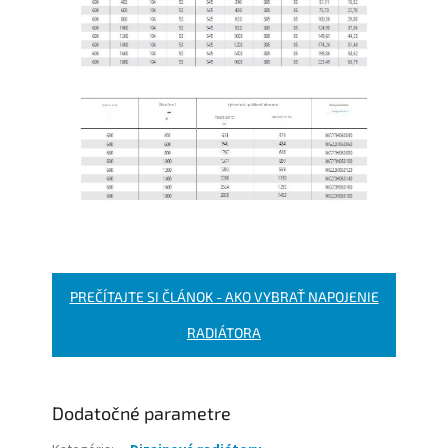
PREČÍTAJTE SI ČLÁNOK - AKO VYBRAŤ NAPOJENIE
RADIÁTORA
Dodatočné parametre