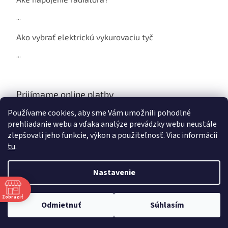
...
Ako vybrať elektrickú vykurovaciu tyč
...
Prijímame online platby
Používame cookies, aby sme Vám umožnili pohodlné
prehliadanie webu a vďaka analýze prevádzky webu neustále
zlepšovali jeho funkcie, výkon a použiteľnosť. Viac informácií
tu
.
Vytvoril Shoptet
Nastavenie
Copyright 2026
NAJ Radiátor
. Všetky práva vyhradené.
Zobraziť
Odmietnuť
Súhlasím
Upraviť nastavenie cookies