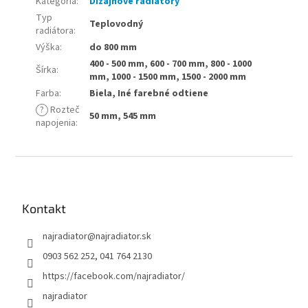
Kategória
:
Dizajnové radiátory
Typ
Teplovodný
radiátora
:
Výška
:
do 800 mm
400 - 500 mm, 600 - 700 mm, 800 - 1000
Šírka
:
mm, 1000 - 1500 mm, 1500 - 2000 mm
Farba
:
Biela, Iné farebné odtiene
?
Rozteč
50 mm, 545 mm
napojenia
:
Z
á
p
ä
Kontakt
t
najradiator
@
najradiator.sk
i
e
0903 562 252, 041 764 2130
https://facebook.com/najradiator/
najradiator