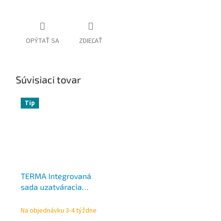
OPÝTAŤ SA
ZDIEĽAŤ
Súvisiaci tovar
Tip
TERMA Integrovaná
sada uzatváracia
PREMIUM ALL IN ONE,
rôzne farby
Na objednávku 3-4 týždne
TGETPREMK, rohová