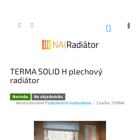
Prejsť
na
obsah
NÁKUPNÝ
KOŠÍK
TERMA SOLID H plechový
radiátor
Novinka
Na objednávku
Priemerné
Neohodnotené
Podrobnosti hodnotenia
Značka:
TERMA
hodnotenie
produktu
je
0,0
z
5