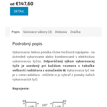
€147,60
od
DETAIL
Popis
Súvisiace súbory (3)
Diskusia
Značka
Podrobný popis
Vykurovacie teleso ponúka rôzne možnosti napájania - na
ústredné vykurovanie alebo kombinované s elektrickou
vykurovacou tyčou.
Odporúčaný výkon vykurovacej
tyče je uvedený pri každom rozmere v tabuľke
veľkostí radiátora s označením W.
Vykurovacia tyč nie
je v cene radiátora - môžete si ju vybrať z ponuky našich
vykurovacích tyčí.
Napojenie: