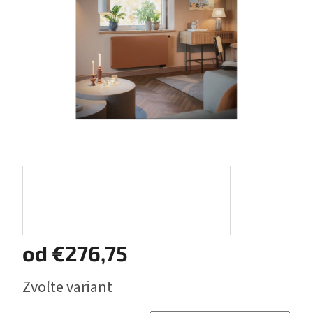
hviezdičiek.
od
€276,75
Jednotková
Zvoľte variant
cena: