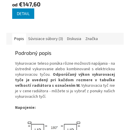
€147,60
od
DETAIL
Popis
Súvisiace súbory (3)
Diskusia
Značka
Podrobný popis
Vykurovacie teleso ponúka rôzne možnosti napájania - na
ústredné vykurovanie alebo kombinované s elektrickou
vykurovacou tyčou.
Odporúčaný výkon vykurovacej
tyče je uvedený pri každom rozmere v tabuľke
veľkostí radiátora s označením W.
Vykurovacia tyč nie
je v cene radiátora - môžete si ju vybrať z ponuky našich
vykurovacích tyčí.
Napojenie: