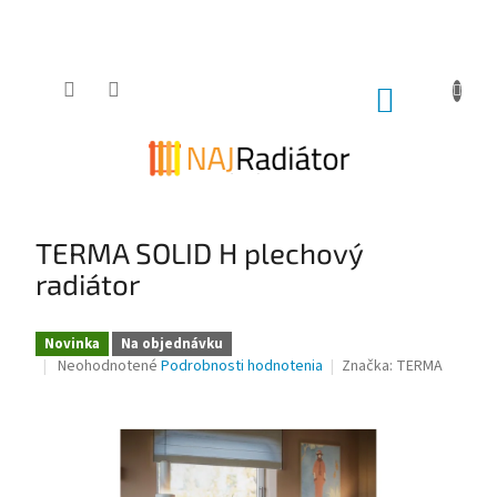
Prejsť
na
obsah
NÁKUPNÝ
KOŠÍK
TERMA SOLID H plechový
radiátor
Novinka
Na objednávku
Priemerné
Neohodnotené
Podrobnosti hodnotenia
Značka:
TERMA
hodnotenie
produktu
je
0,0
z
5