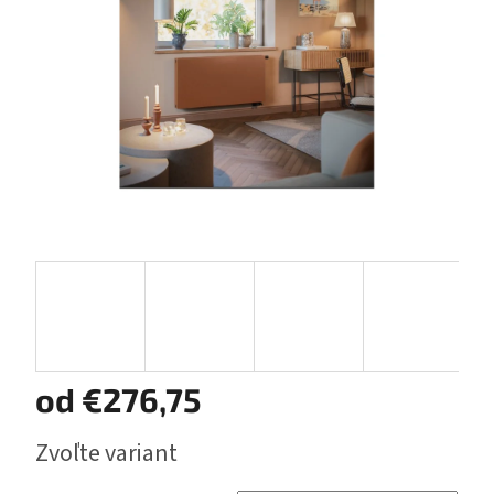
hviezdičiek.
od
€276,75
Jednotková
Zvoľte variant
cena: