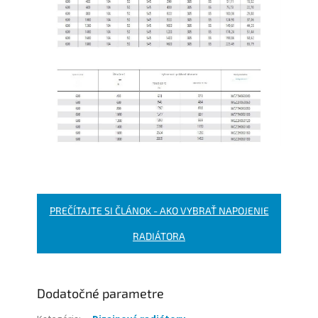
PREČÍTAJTE SI ČLÁNOK - AKO VYBRAŤ NAPOJENIE
RADIÁTORA
Dodatočné parametre