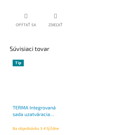
OPÝTAŤ SA
ZDIEĽAŤ
Súvisiaci tovar
Tip
TERMA Integrovaná
sada uzatváracia
PREMIUM ALL IN ONE,
rôzne farby
Na objednávku 3-4 týždne
TGETPREMK, rohová