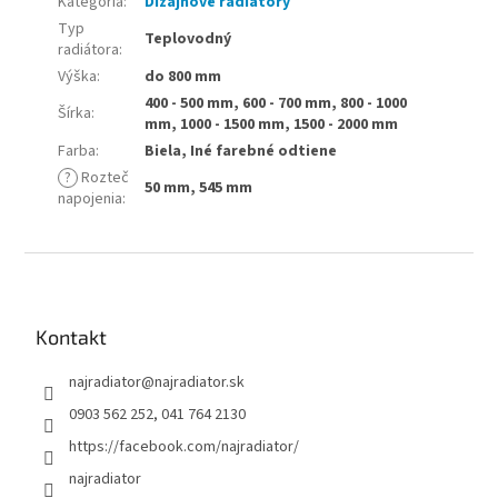
Kategória
:
Dizajnové radiátory
Typ
Teplovodný
radiátora
:
Výška
:
do 800 mm
400 - 500 mm, 600 - 700 mm, 800 - 1000
Šírka
:
mm, 1000 - 1500 mm, 1500 - 2000 mm
Farba
:
Biela, Iné farebné odtiene
?
Rozteč
50 mm, 545 mm
napojenia
:
Z
á
p
ä
Kontakt
t
najradiator
@
najradiator.sk
i
e
0903 562 252, 041 764 2130
https://facebook.com/najradiator/
najradiator