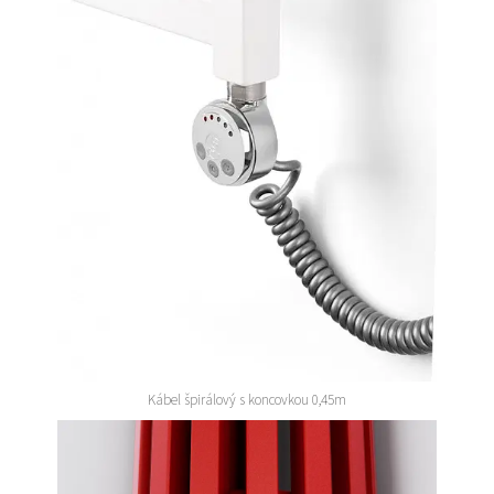
Kábel špirálový s koncovkou 0,45m