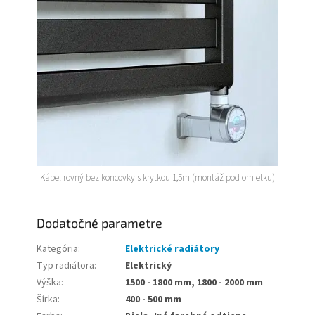
Kábel rovný bez koncovky s krytkou 1,5m (montáž pod omietku)
Dodatočné parametre
Kategória
:
Elektrické radiátory
Typ radiátora
:
Elektrický
Výška
:
1500 - 1800 mm, 1800 - 2000 mm
Šírka
:
400 - 500 mm