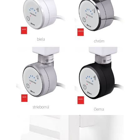
biela
chróm
strieborná
čierna