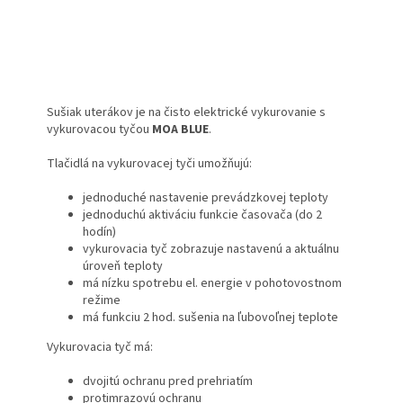
Sušiak uterákov je na čisto elektrické vykurovanie s
vykurovacou tyčou
MOA BLUE
.
Tlačidlá na vykurovacej tyči umožňujú:
jednoduché nastavenie prevádzkovej teploty
jednoduchú aktiváciu funkcie časovača (do 2
hodín)
vykurovacia tyč zobrazuje nastavenú a aktuálnu
úroveň teploty
má nízku spotrebu el. energie v pohotovostnom
režime
má funkciu 2 hod. sušenia na ľubovoľnej teplote
Vykurovacia tyč má:
dvojitú ochranu pred prehriatím
protimrazovú ochranu