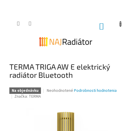
Prejsť
na
obsah
NÁKUPNÝ
KOŠÍK
TERMA TRIGA AW E elektrický
radiátor Bluetooth
Priemerné
Neohodnotené
Podrobnosti hodnotenia
Na objednávku
hodnotenie
Značka:
TERMA
produktu
je
0,0
z
5
hviezdičiek.