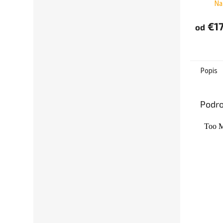
Na
H-3000
TGETTW
€17
od
Popis
Podro