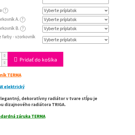
ia
?
orkovník A.
?
orkovník B.
?
 farby - vzorkovník
Pridať do košíka
ník TERMA
W elektrický
elegantný, dekoratívny radiátor v tvare stĺpu je
ou dizajnového radiátora TRIGA.
dardná záruka TERMA