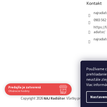
t
Kontakt
i
e
najradiat
0903 562 
https://
adiator/
najradiat
Používame c
prehliadanie
neustále zle
Viac informá
Predajňa je zatvorená
Otváracie hodiny
Skryť
Nastaven
Navštívte nás osobne
Copyright 2026
NAJ Radiátor
. Všetky práva vyhradené.
Up
Čas