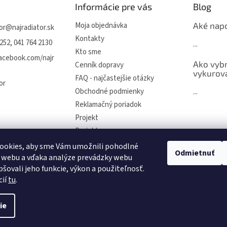
Informácie pre vás
Blog
Moja objednávka
Aké napo
or
@
najradiator.sk
Kontakty
252, 041 764 2130
...
Kto sme
facebook.com/najr
Ako vybr
Cenník dopravy
vykurova
FAQ - najčastejšie otázky
or
Obchodné podmienky
...
Reklamačný poriadok
Projekt
Projekty
Hodnotenie obchodu
ookies, aby sme Vám umožnili pohodlné
Odmietnuť
 webu a vďaka analýze prevádzky webu
Ochrana osobných údajov a
poučenie o cookies
pšovali jeho funkcie, výkon a použiteľnosť.
cií
tu
.
ie
raviť nastavenie cookies