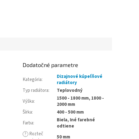
Dodatočné parametre
Dizajnové kúpeľňové
Kategória
:
radiátory
Typ radiátora
:
Teplovodný
1500 - 1800 mm, 1800 -
Výška
:
2000 mm
Šírka
:
400 - 500 mm
Biela, Iné farebné
Farba
:
odtiene
Rozteč
?
50 mm