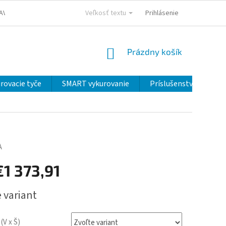
AVY
FAQ - NAJČASTEJŠIE OTÁZKY
Veľkosť textu
OBCHODNÉ PODMIENKY
Prihlásenie
NÁKUPNÝ
Prázdny košík
KOŠÍK
urovacie tyče
SMART vykurovanie
Príslušenstvo
Ve
A
€1 373,91
ová
 variant
(V x Š)