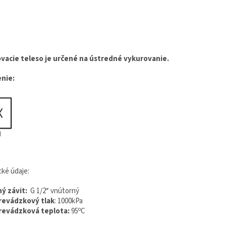
vacie teleso je určené na ústredné vykurovanie.
nie:
ké údaje:
ný závit:
G 1/2“ vnútorný
revádzkový tlak
: 1000kPa
o
revádzková teplota:
95
C