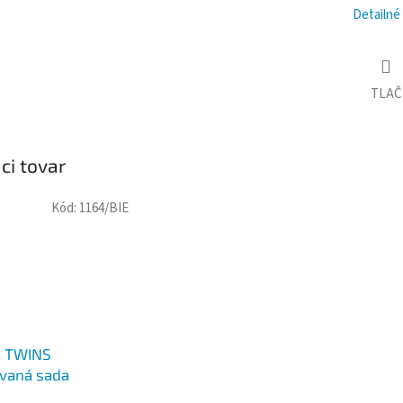
M
Detailné
O
TLAČ
ci tovar
Kód:
1164/BIE
 TWINS
ovaná sada
tatická ALL IN ONE