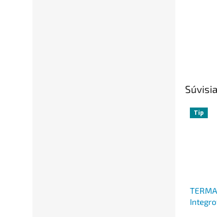
Súvisia
Tip
TERMA
Integr
termos