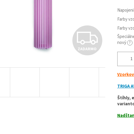
Napojen
Farby vz
Farby vz
Z
Špeciálne
nový
?
ZADARMO
A
D
Vzorkov
TRIGA A
A
Štíhly, 
variant
R
Nadštan