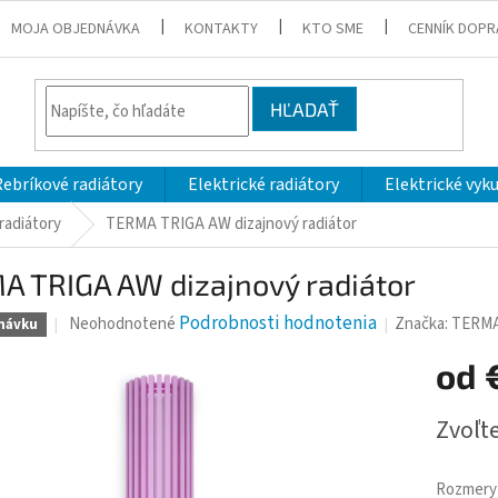
MOJA OBJEDNÁVKA
KONTAKTY
KTO SME
CENNÍK DOPR
HĽADAŤ
Rebríkové radiátory
Elektrické radiátory
Elektrické vyk
radiátory
TERMA TRIGA AW dizajnový radiátor
A TRIGA AW dizajnový radiátor
Priemerné
Podrobnosti hodnotenia
Značka:
TERM
Neohodnotené
návku
hodnotenie
produktu
od
je
0,0
Jednotk
Zvoľte
z
cena:
5
hviezdičiek.
Rozmery 