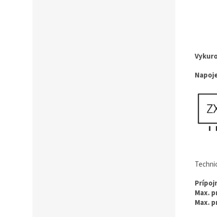
Vykuro
Napoje
Technic
Prípoj
Max. p
Max. p