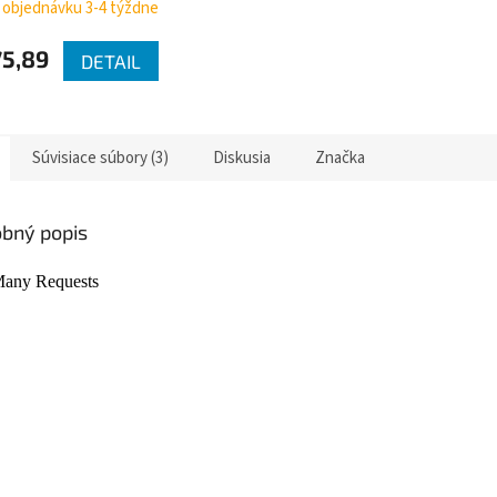
 objednávku 3-4 týždne
 rôzne farby
IN, rohová
5,89
DETAIL
Súvisiace súbory (3)
Diskusia
Značka
bný popis