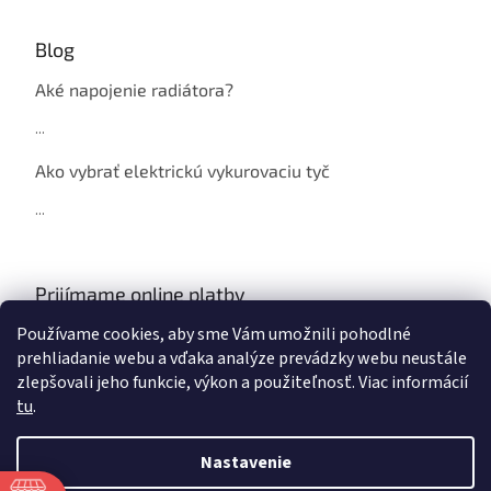
Blog
Aké napojenie radiátora?
...
Ako vybrať elektrickú vykurovaciu tyč
...
Prijímame online platby
Používame cookies, aby sme Vám umožnili pohodlné
prehliadanie webu a vďaka analýze prevádzky webu neustále
zlepšovali jeho funkcie, výkon a použiteľnosť. Viac informácií
tu
.
Vytvoril Shoptet
Nastavenie