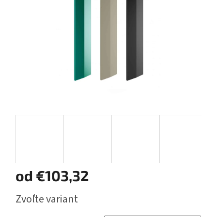
od
€103,32
Jednotková
Zvoľte variant
cena: