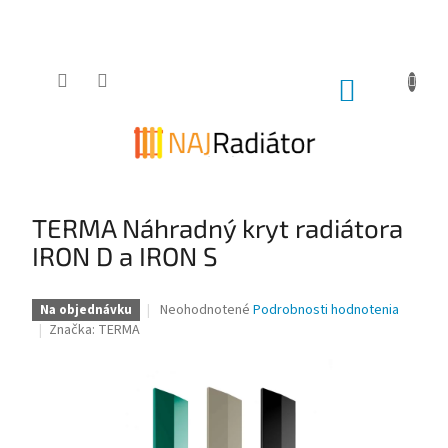
Prejsť
na
obsah
NÁKUPNÝ
KOŠÍK
TERMA Náhradný kryt radiátora
IRON D a IRON S
Priemerné
Neohodnotené
Podrobnosti hodnotenia
Na objednávku
hodnotenie
Značka:
TERMA
produktu
je
0,0
z
5
hviezdičiek.