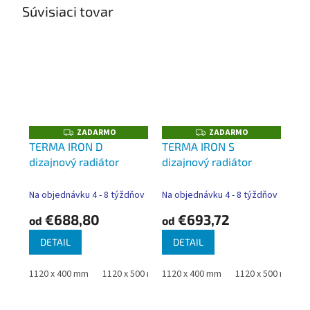
Súvisiaci tovar
ZADARMO
ZADARMO
Z
Z
A
A
TERMA IRON D
TERMA IRON S
D
D
dizajnový radiátor
dizajnový radiátor
A
A
R
R
M
M
O
O
Na objednávku 4 - 8 týždňov
Na objednávku 4 - 8 týždňov
€688,80
€693,72
od
od
DETAIL
DETAIL
1120 x 400 mm
1120 x 500 mm
1120 x 400 mm
1120 x 600 mm
1120 x 500 mm
730 x 400 mm