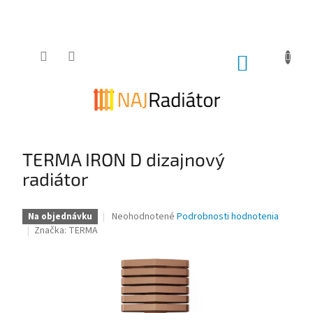
Prejsť
na
obsah
NÁKUPNÝ
KOŠÍK
TERMA IRON D dizajnový
radiátor
Priemerné
Neohodnotené
Podrobnosti hodnotenia
Na objednávku
hodnotenie
Značka:
TERMA
produktu
je
0,0
z
5
hviezdičiek.