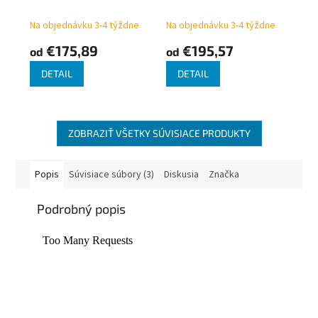
termostatická ALL IN
integrovaný ventil s T-
ONE H-3000 rôzne
kusom s možnosťou
Na objednávku 3-4 týždne
Na objednávku 3-4 týždne
farby TGETTWIN,
napojenia vykurovacej
€175,89
€195,57
od
od
rohová
tyče cez ventil
TGETIDUO
DETAIL
DETAIL
ZOBRAZIŤ VŠETKY SÚVISIACE PRODUKTY
Popis
Súvisiace súbory (3)
Diskusia
Značka
Podrobný popis