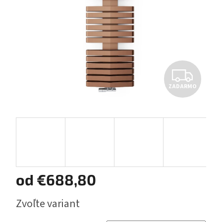
Z
ZADARMO
A
D
A
R
M
od
€688,80
O
Jednotková
Zvoľte variant
cena: