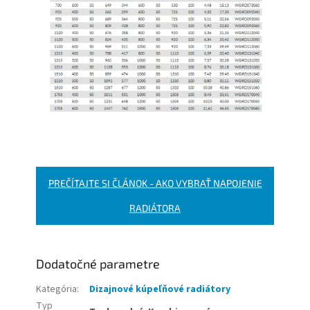
PREČÍTAJTE SI ČLÁNOK - AKO VYBRAŤ NAPOJENIE
RADIÁTORA
Dodatočné parametre
Kategória
:
Dizajnové kúpeľňové radiátory
Typ