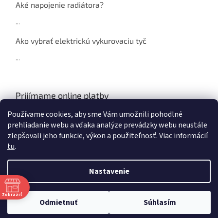
Aké napojenie radiátora?
...
Ako vybrať elektrickú vykurovaciu tyč
...
Prijímame online platby
Používame cookies, aby sme Vám umožnili pohodlné
prehliadanie webu a vďaka analýze prevádzky webu neustále
zlepšovali jeho funkcie, výkon a použiteľnosť. Viac informácií
tu
.
Vytvoril Shoptet
Nastavenie
Copyright 2026
NAJ Radiátor
. Všetky práva vyhradené.
Zobraziť
Upraviť nastavenie cookies
Odmietnuť
Súhlasím