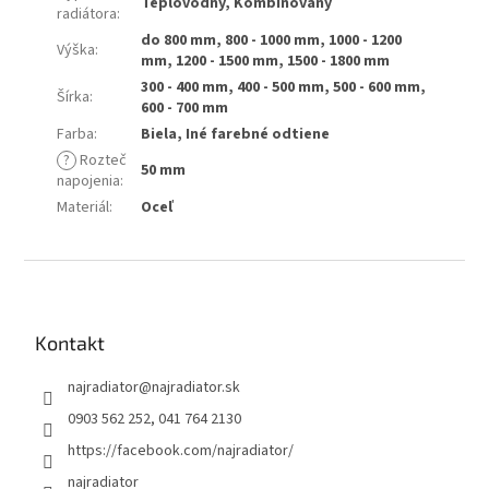
Teplovodný, Kombinovaný
radiátora
:
do 800 mm, 800 - 1000 mm, 1000 - 1200
Výška
:
mm, 1200 - 1500 mm, 1500 - 1800 mm
300 - 400 mm, 400 - 500 mm, 500 - 600 mm,
Šírka
:
600 - 700 mm
Farba
:
Biela, Iné farebné odtiene
?
Rozteč
50 mm
napojenia
:
Materiál
:
Oceľ
Z
á
p
ä
Kontakt
t
najradiator
@
najradiator.sk
i
e
0903 562 252, 041 764 2130
https://facebook.com/najradiator/
najradiator