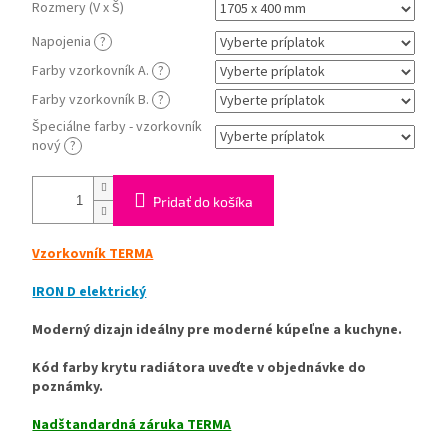
Rozmery (V x Š)
Napojenia
?
Farby vzorkovník A.
?
Farby vzorkovník B.
?
Špeciálne farby - vzorkovník
nový
?
Pridať do košíka
Vzorkovník TERMA
IRON D elektrický
Moderný dizajn ideálny pre moderné kúpeľne a kuchyne.
Kód farby krytu radiátora uveďte v objednávke do
poznámky.
Nadštandardná záruka TERMA