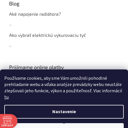
Blog
Aké napojenie radiátora?
...
Ako vybrať elektrickú vykurovaciu tyč
...
Prijímame online platby
Používame cookies, aby sme Vám umožnili pohodlné
prehliadanie webu a vďaka analýze prevádzky webu neustále
zlepšovali jeho funkcie, výkon a použiteľnosť. Viac informácií
tu
.
Vytvoril Shoptet
Nastavenie
Copyright 2026
NAJ Radiátor
. Všetky práva vyhradené.
Zobraziť