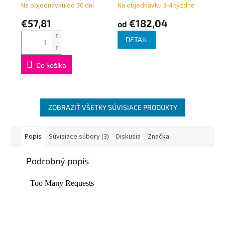
ONE VUA-50 rôzne
Na objednávku do 30 dní
Na objednávku 3-4 týždne
farby TGETUNIC,
€57,81
€182,04
od
rohová
DETAIL
Do košíka
ZOBRAZIŤ VŠETKY SÚVISIACE PRODUKTY
Popis
Súvisiace súbory (3)
Diskusia
Značka
Podrobný popis