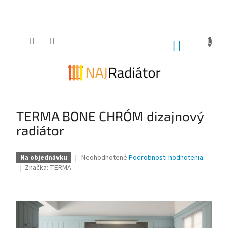
Prejsť
na
obsah
NÁKUPNÝ
KOŠÍK
TERMA BONE CHRÓM dizajnový
radiátor
Priemerné
Neohodnotené
Podrobnosti hodnotenia
Na objednávku
hodnotenie
Značka:
TERMA
produktu
je
0,0
z
5
hviezdičiek.