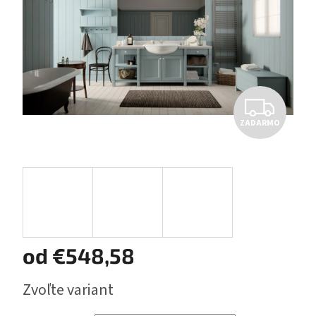
Z
ZADARMO
A
D
A
R
M
od
€548,58
O
Jednotková
Zvoľte variant
cena: