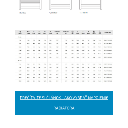
PREČÍTAJTE SI ČLÁNOK - AKO VYBRAŤ NAPOJENIE
RADIÁTORA