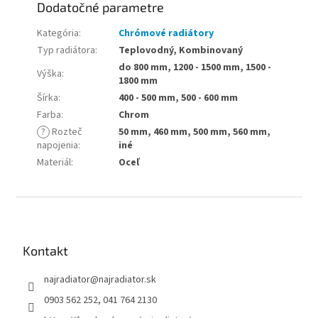
Dodatočné parametre
Kategória
:
Chrómové radiátory
Typ radiátora
:
Teplovodný, Kombinovaný
do 800 mm, 1200 - 1500 mm, 1500 -
Výška
:
1800 mm
Šírka
:
400 - 500 mm, 500 - 600 mm
Farba
:
Chrom
?
Rozteč
50 mm, 460 mm, 500 mm, 560 mm,
napojenia
:
iné
Materiál
:
Oceľ
Z
á
p
ä
Kontakt
t
najradiator
@
najradiator.sk
i
e
0903 562 252, 041 764 2130