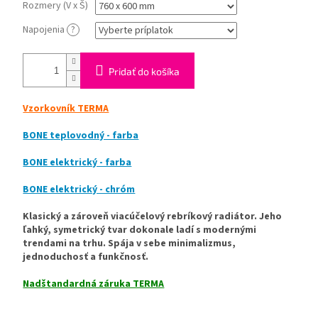
Rozmery (V x Š)
Napojenia
?
Pridať do košíka
Vzorkovník TERMA
BONE teplovodný - farba
BONE elektrický - farba
BONE elektrický - chróm
Klasický a zároveň viacúčelový rebríkový radiátor. Jeho
ľahký, symetrický tvar dokonale ladí s modernými
trendami na trhu. Spája v sebe minimalizmus,
jednoduchosť a funkčnosť.
Nadštandardná záruka TERMA