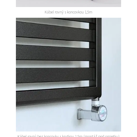
Kábel rovný s koncovkou 1,5m
Kábel rovný bez koncovky s krytkou 1,5m (montáž pod omietku)