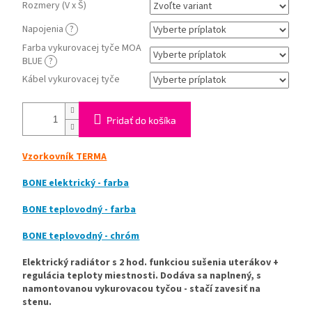
Rozmery (V x Š)
Napojenia
?
Farba vykurovacej tyče MOA
BLUE
?
Kábel vykurovacej tyče
Pridať do košíka
Vzorkovník TERMA
BONE elektrický - farba
BONE teplovodný - farba
BONE teplovodný - chróm
Elektrický radiátor s 2 hod. funkciou sušenia uterákov +
regulácia teploty miestnosti. Dodáva sa naplnený, s
namontovanou vykurovacou tyčou - stačí zavesiť na
stenu.