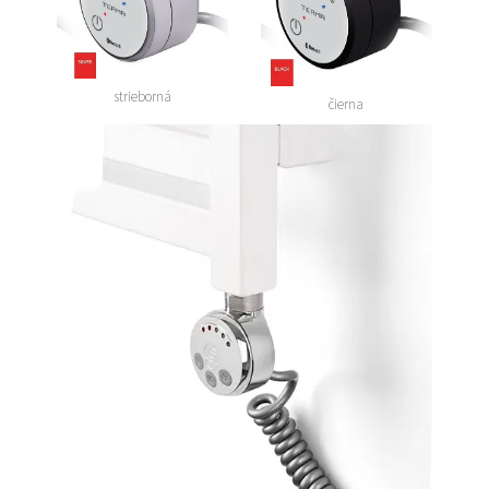
strieborná
čierna