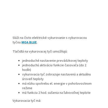
Slúži na čisto elektrické vykurovanie s vykurovacou
tyčou
MOA BLUE
.
Tlačidlá na vykurovacej tyči umožňujú:
jednoduché nastavenie prevádzkovej teploty
jednoduchú aktiváciu funkcie časovača (do 2
hodín)
vykurovacia tyč zobrazuje nastavenú a aktuálnu
úroveň teploty
má nízku spotrebu el. energie v pohotovostnom
režime
má funkciu 2 hod. sušenia na ľubovoľnej teplote
Vykurovacia tyč má: