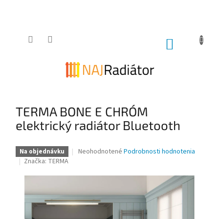
Prejsť
na
obsah
NÁKUPNÝ
KOŠÍK
TERMA BONE E CHRÓM
elektrický radiátor Bluetooth
Priemerné
Neohodnotené
Podrobnosti hodnotenia
Na objednávku
hodnotenie
Značka:
TERMA
produktu
je
0,0
z
5
hviezdičiek.