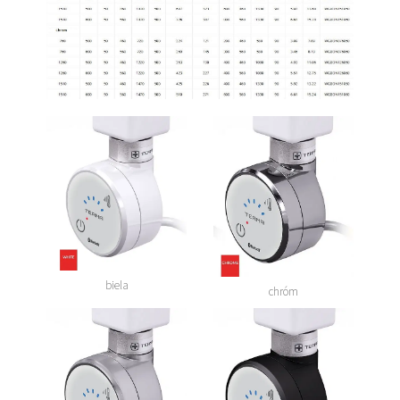
biela
chróm