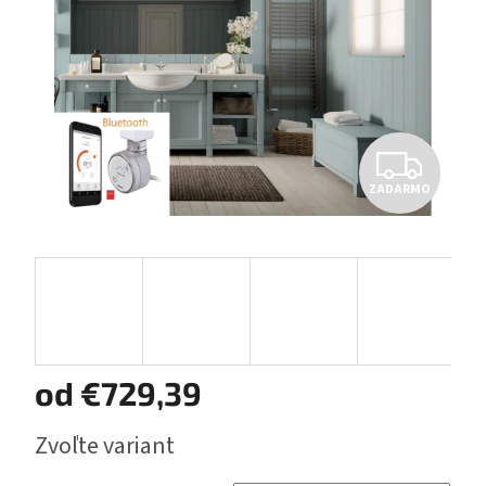
Z
ZADARMO
A
D
A
R
M
od
€729,39
O
Jednotková
Zvoľte variant
cena: