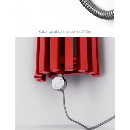
Kábel špirálový s koncovkou 0,45m