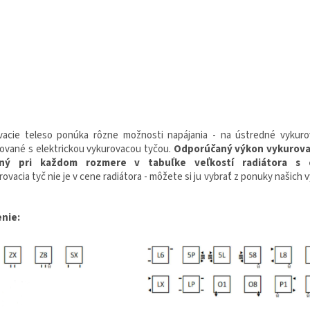
vacie teleso ponúka rôzne možnosti napájania - na ústredné vykuro
ované s elektrickou vykurovacou tyčou.
Odporúčaný výkon vykurovac
ný pri každom rozmere v tabuľke veľkostí radiátora s 
ovacia tyč nie je v cene radiátora - môžete si ju vybrať z ponuky našich 
nie: