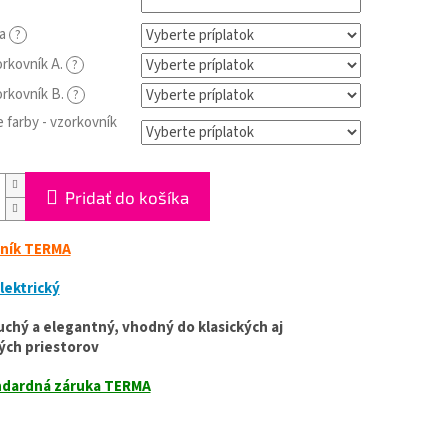
ia
?
orkovník A.
?
orkovník B.
?
 farby - vzorkovník
Pridať do košíka
ník TERMA
lektrický
chý a elegantný, vhodný do klasických aj
ch priestorov
dardná záruka TERMA