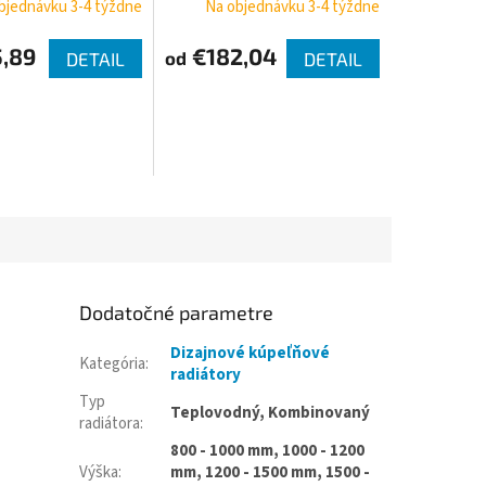
bjednávku 3-4 týždne
Na objednávku 3-4 týždne
rôzne farby
VUA-50 rôzne farby
N, rohová
TGETUNIC, rohová
,89
€182,04
od
DETAIL
DETAIL
Dodatočné parametre
Dizajnové kúpeľňové
Kategória
:
radiátory
Typ
Teplovodný, Kombinovaný
radiátora
:
800 - 1000 mm, 1000 - 1200
Výška
:
mm, 1200 - 1500 mm, 1500 -