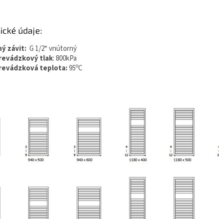
ické údaje:
ný závit:
G 1/2“ vnútorný
revádzkový tlak
: 800kPa
o
revádzková teplota:
95
C