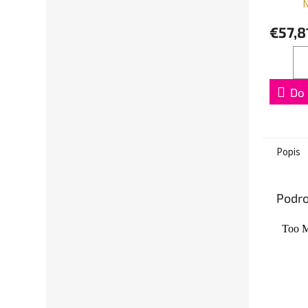
N
€57,8
Do 
Popis
Podro