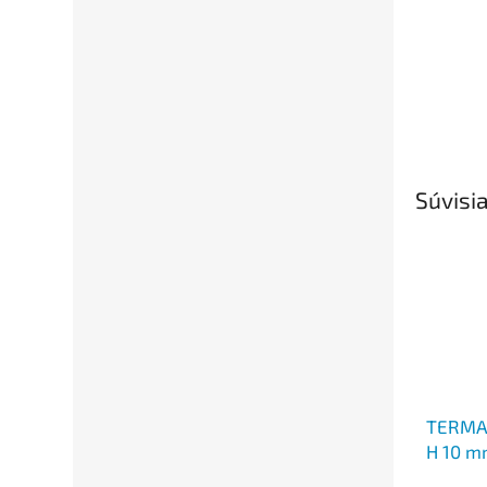
Súvisia
TERMA 
H 10 m