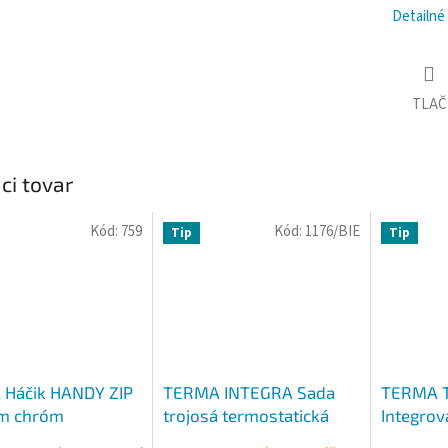
M
Detailné
O
TLAČ
ci tovar
Kód:
759
Kód:
1176/BIE
Tip
Tip
Háčik HANDY ZIP
TERMA INTEGRA Sada
TERMA 
m chróm
trojosá termostatická
Integrov
ALL IN ONE s možnosťou
termosta