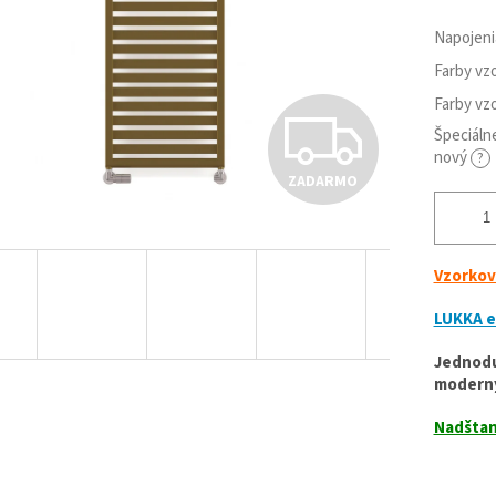
Napojen
Farby vz
Farby vz
Z
Špeciálne
nový
?
ZADARMO
A
D
Vzorkov
LUKKA e
A
Jednodu
moderný
R
Nadštan