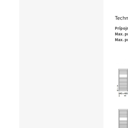
Techn
Prípoj
Max. p
Max. p