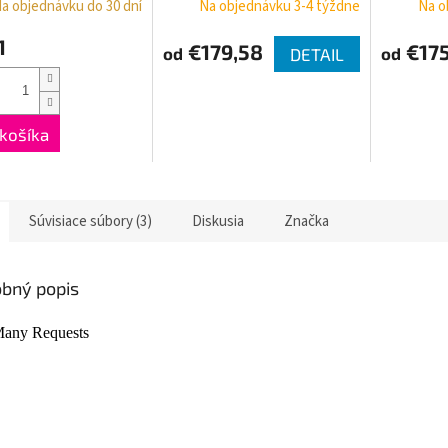
a objednávku do 30 dní
Na objednávku 3-4 týždne
Na o
napojenia vykurovacej
H-3000 
tyče cez ventil TGETINTE,
TGETTWI
1
€179,58
€175
od
od
DETAIL
rôzne farby
košíka
Súvisiace súbory (3)
Diskusia
Značka
bný popis