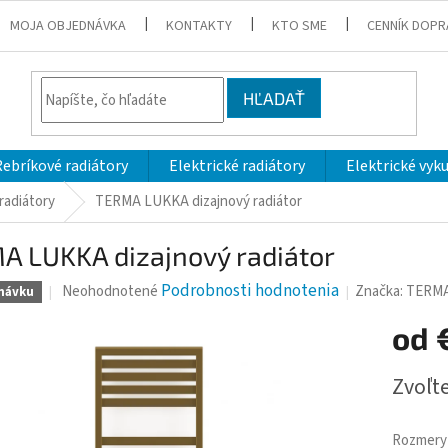
MOJA OBJEDNÁVKA
KONTAKTY
KTO SME
CENNÍK DOPR
HĽADAŤ
Rebríkové radiátory
Elektrické radiátory
Elektrické vyk
radiátory
TERMA LUKKA dizajnový radiátor
A LUKKA dizajnový radiátor
Priemerné
Podrobnosti hodnotenia
Značka:
TERM
Neohodnotené
návku
hodnotenie
produktu
od
je
0,0
Jednotk
Zvoľte
z
cena:
5
hviezdičiek.
Rozmery 