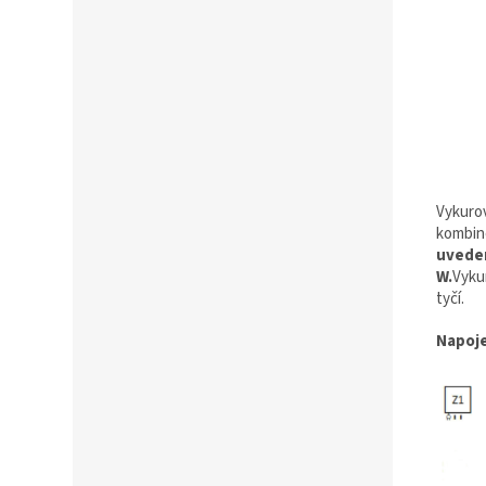
Vykuro
kombin
uvede
W.
Vykur
tyčí.
Napoje