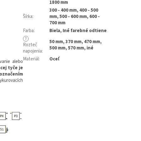
1800 mm
300 - 400 mm, 400 - 500
Šírka
:
mm, 500 - 600 mm, 600 -
700 mm
Farba
:
Biela, Iné farebné odtiene
?
50 mm, 370 mm, 470 mm,
Rozteč
500 mm, 570 mm, iné
napojenia
:
Materiál
:
Oceľ
vanie alebo
ej tyče je
označením
vykurovacích