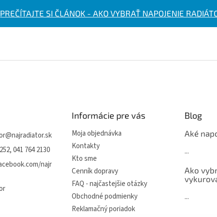
PREČÍTAJTE SI ČLÁNOK - AKO VYBRAŤ NAPOJENIE RADIÁT
Informácie pre vás
Blog
Moja objednávka
Aké napo
or
@
najradiator.sk
Kontakty
252, 041 764 2130
...
Kto sme
facebook.com/najr
Ako vybr
Cenník dopravy
vykurova
FAQ - najčastejšie otázky
or
Obchodné podmienky
...
Reklamačný poriadok