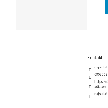
Z
á
p
ä
t
Kontakt
i
e
najradiat
0903 562 
https://
adiator/
najradiat