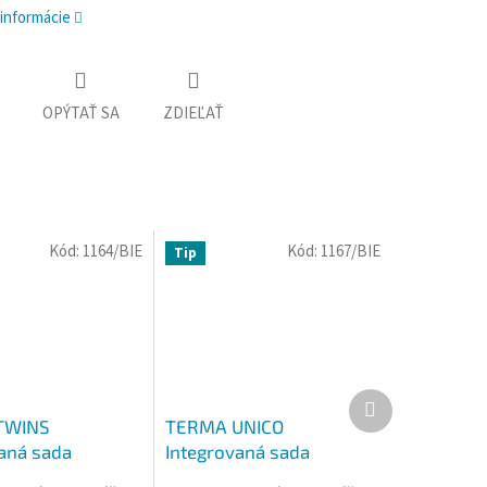
 informácie
OPÝTAŤ SA
ZDIEĽAŤ
Kód:
1164/BIE
Kód:
1167/BIE
Tip
Ďalší
produkt
TWINS
TERMA UNICO
aná sada
Integrovaná sada
tická ALL IN ONE
termostatická ALL IN ONE