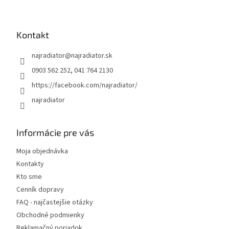
Z
á
p
ä
Kontakt
t
najradiator
@
najradiator.sk
i
e
0903 562 252, 041 764 2130
https://facebook.com/najradiator/
najradiator
Informácie pre vás
Moja objednávka
Kontakty
Kto sme
Cenník dopravy
FAQ - najčastejšie otázky
Obchodné podmienky
Reklamačný poriadok