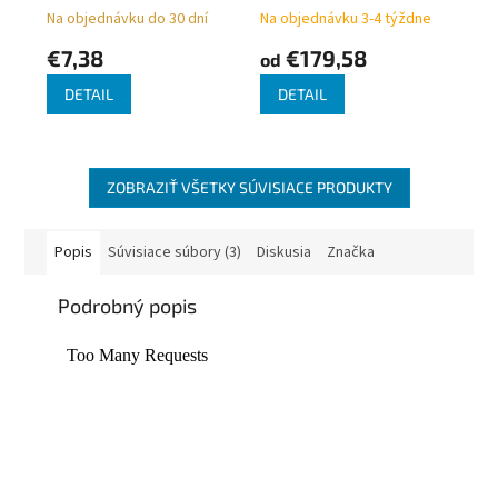
možnosťou napojenia
Na objednávku do 30 dní
Na objednávku 3-4 týždne
vykurovacej tyče cez
€7,38
€179,58
od
ventil TGETINTE, rôzne
farby
DETAIL
DETAIL
ZOBRAZIŤ VŠETKY SÚVISIACE PRODUKTY
Popis
Súvisiace súbory (3)
Diskusia
Značka
Podrobný popis