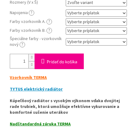
Rozmery (V x Š)
Napojenia
?
Farby vzorkovník A.
?
Farby vzorkovník B.
?
Špeciálne farby - vzorkovník
nový
?
Pridať do košíka
Vzorkovník TERMA
TYTUS elektrický radiátor
Kúpeľňový radiátor s vysokým výkonom vďaka dvojitej
rade trubiek, ktorá umožňuje efektívne vykurovanie a
komfortné sušenie uterákov
Nadštandardná záruka TERMA