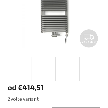
Z
ZADARMO
A
D
A
R
M
od
€414,51
O
Jednotková
Zvoľte variant
cena: