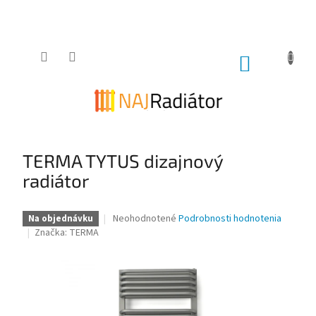
Prejsť
na
obsah
NÁKUPNÝ
KOŠÍK
TERMA TYTUS dizajnový
radiátor
Priemerné
Neohodnotené
Podrobnosti hodnotenia
Na objednávku
hodnotenie
Značka:
TERMA
produktu
je
0,0
z
5
hviezdičiek.