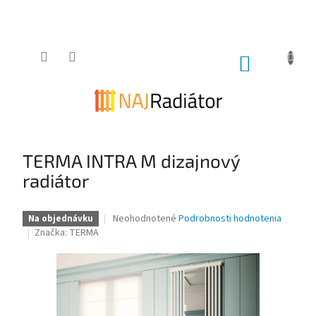
Prejsť
na
obsah
NÁKUPNÝ
KOŠÍK
TERMA INTRA M dizajnový
radiátor
Priemerné
Neohodnotené
Podrobnosti hodnotenia
Na objednávku
hodnotenie
Značka:
TERMA
produktu
je
0,0
z
5
hviezdičiek.