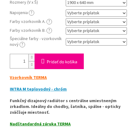
Rozmery (V x Š)
Napojenia
?
Farby vzorkovník A.
?
Farby vzorkovník B.
?
Špeciálne farby - vzorkovník
nový
?
Pridať do košíka
Vzorkovník TERMA
INTRA M teplovodný - chróm
Funkčný dizajnový radiátor s centrálne umiestneným
zrkadlom. Ideálny do chodby, šatníka, spálne - opticky
zväčšuje miestnosť.
Nadštandardná záruka TERMA