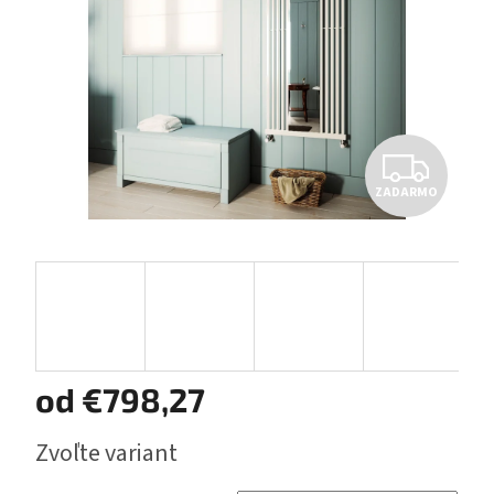
Z
ZADARMO
A
D
A
R
M
od
€798,27
O
Jednotková
Zvoľte variant
cena: