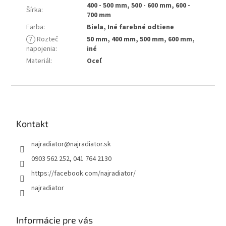
400 - 500 mm, 500 - 600 mm, 600 -
Šírka
:
700 mm
Farba
:
Biela, Iné farebné odtiene
?
Rozteč
50 mm, 400 mm, 500 mm, 600 mm,
napojenia
:
iné
Materiál
:
Oceľ
Z
á
p
ä
Kontakt
t
najradiator
@
najradiator.sk
i
e
0903 562 252, 041 764 2130
https://facebook.com/najradiator/
najradiator
Informácie pre vás