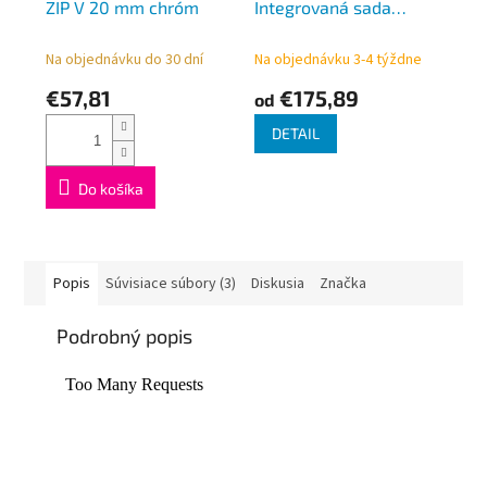
ZIP V 20 mm chróm
Integrovaná sada
termostatická ALL IN
ONE H-3000 rôzne
Na objednávku do 30 dní
Na objednávku 3-4 týždne
farby TGETTWIN,
€57,81
€175,89
od
rohová
DETAIL
Do košíka
Popis
Súvisiace súbory (3)
Diskusia
Značka
Podrobný popis