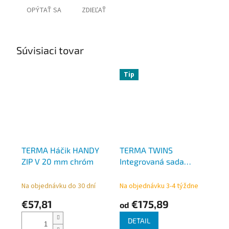
OPÝTAŤ SA
ZDIEĽAŤ
Súvisiaci tovar
Tip
TERMA Háčik HANDY
TERMA TWINS
ZIP V 20 mm chróm
Integrovaná sada
termostatická ALL IN
ONE H-3000 rôzne
Na objednávku do 30 dní
Na objednávku 3-4 týždne
farby TGETTWIN,
€57,81
€175,89
od
rohová
DETAIL