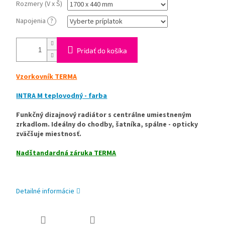
Rozmery (V x Š)
Napojenia
?
Pridať do košíka
Vzorkovník TERMA
INTRA M teplovodný - farba
Funkčný dizajnový radiátor s centrálne umiestneným
zrkadlom. Ideálny do chodby, šatníka, spálne - opticky
zväčšuje miestnosť.
Nadštandardná záruka TERMA
Detailné informácie