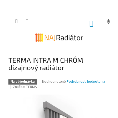
Prejsť
na
obsah
NÁKUPNÝ
KOŠÍK
TERMA INTRA M CHRÓM
dizajnový radiátor
Priemerné
Neohodnotené
Podrobnosti hodnotenia
Na objednávku
hodnotenie
Značka:
TERMA
produktu
je
0,0
z
5
hviezdičiek.