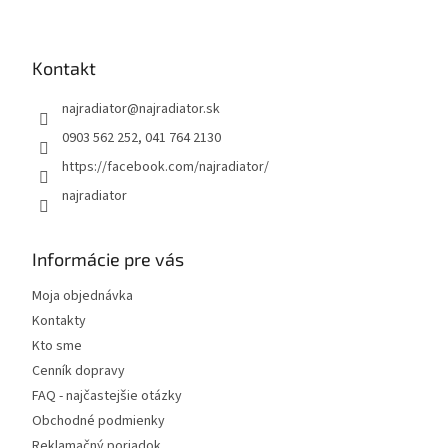
Z
á
p
ä
Kontakt
t
najradiator
@
najradiator.sk
i
e
0903 562 252, 041 764 2130
https://facebook.com/najradiator/
najradiator
Informácie pre vás
Moja objednávka
Kontakty
Kto sme
Cenník dopravy
FAQ - najčastejšie otázky
Obchodné podmienky
Reklamačný poriadok